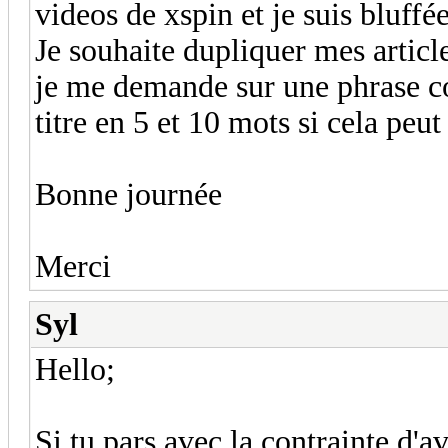
videos de xspin et je suis bluffé
Je souhaite dupliquer mes article
je me demande sur une phrase co
titre en 5 et 10 mots si cela peu
Bonne journée
Merci
Syl
Hello;
Si tu pars avec la contrainte d'a