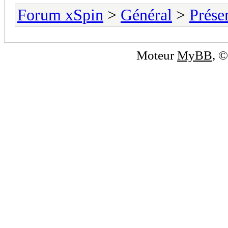
Forum xSpin
>
Général
>
Prése
Moteur
MyBB
, 