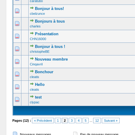
caratubo
Bonjour à tous!
0 Votes -
cbelzunce
Bonjours à tous
0 Votes -
charles
Présentation
0 Votes -
CHN16000
Bonjour à tous !
0 Votes -
christopheBE
Nouveau membre
0 Votes -
Cinqavril
Bonchour
0 Votes -
cleatis
Hello
0 Votes -
cleatis
test
0 Votes -
clypac
Pages (12) :
« Précédent
1
2
3
4
5
...
12
Suivant »
Nouveaux messages
Pas de nouveau message.