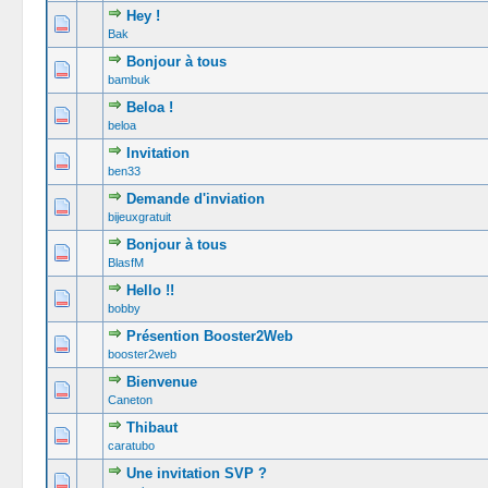
Hey !
0 Votes -
Bak
Bonjour à tous
0 Votes -
bambuk
Beloa !
0 Votes -
beloa
Invitation
0 Votes -
ben33
Demande d'inviation
0 Votes -
bijeuxgratuit
Bonjour à tous
0 Votes -
BlasfM
Hello !!
0 Votes -
bobby
Présention Booster2Web
0 Votes -
booster2web
Bienvenue
0 Votes -
Caneton
Thibaut
0 Votes -
caratubo
Une invitation SVP ?
0 Votes -