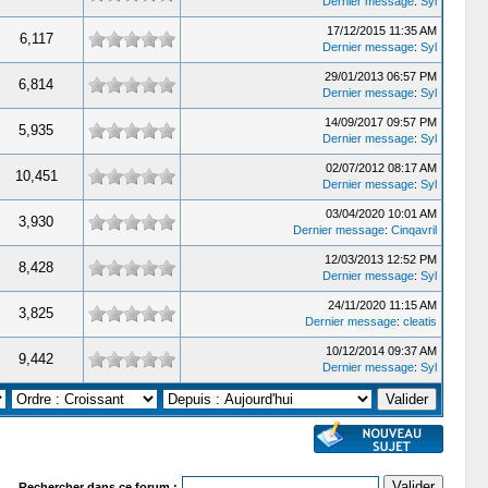
Dernier message
:
Syl
17/12/2015 11:35 AM
6,117
Dernier message
:
Syl
29/01/2013 06:57 PM
6,814
Dernier message
:
Syl
14/09/2017 09:57 PM
5,935
Dernier message
:
Syl
02/07/2012 08:17 AM
10,451
Dernier message
:
Syl
03/04/2020 10:01 AM
3,930
Dernier message
:
Cinqavril
12/03/2013 12:52 PM
8,428
Dernier message
:
Syl
24/11/2020 11:15 AM
3,825
Dernier message
:
cleatis
10/12/2014 09:37 AM
9,442
Dernier message
:
Syl
Rechercher dans ce forum :