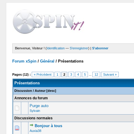
Bienvenue, Visiteur ! (
Identification
—
S'enregistrer
) |
S'abonner
Forum xSpin
/
Général
/
Présentations
Pages (12) :
« Précédent
1
2
3
4
5
...
12
Suivant »
Présentations
Discussion
/
Auteur
[
desc
]
Annonces du forum
Purge auto
Sylvain
Discussions normales
Bonjour à tous
0 Votes -
Auxia38