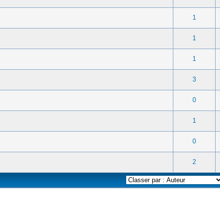
 0 sur 5 en moyenne
1
2
3
4
5
1
 0 sur 5 en moyenne
1
2
3
4
5
1
 0 sur 5 en moyenne
1
2
3
4
5
1
 0 sur 5 en moyenne
1
2
3
4
5
3
 0 sur 5 en moyenne
1
2
3
4
5
0
 0 sur 5 en moyenne
1
2
3
4
5
1
 0 sur 5 en moyenne
1
2
3
4
5
0
 0 sur 5 en moyenne
1
2
3
4
5
2