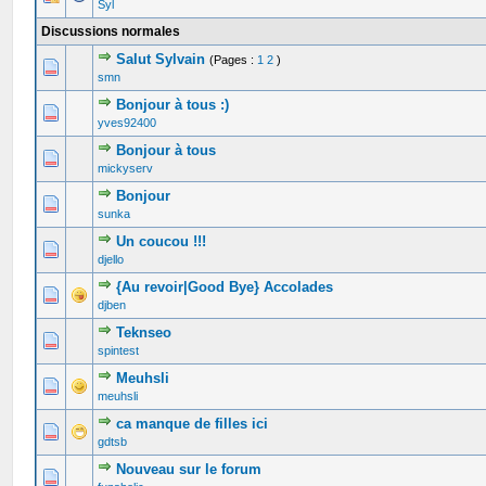
Syl
Discussions normales
Salut Sylvain
(Pages :
1
2
)
0 Votes - 0 sur 5 en moyenne
1
2
3
4
5
smn
Bonjour à tous :)
1 Votes - 5 sur 5 en moyenne
1
2
3
4
5
yves92400
Bonjour à tous
0 Votes - 0 sur 5 en moyenne
1
2
3
4
5
mickyserv
Bonjour
0 Votes - 0 sur 5 en moyenne
1
2
3
4
5
sunka
Un coucou !!!
0 Votes - 0 sur 5 en moyenne
1
2
3
4
5
djello
{Au revoir|Good Bye} Accolades
0 Votes - 0 sur 5 en moyenne
1
2
3
4
5
djben
Teknseo
0 Votes - 0 sur 5 en moyenne
1
2
3
4
5
spintest
Meuhsli
0 Votes - 0 sur 5 en moyenne
1
2
3
4
5
meuhsli
ca manque de filles ici
0 Votes - 0 sur 5 en moyenne
1
2
3
4
5
gdtsb
Nouveau sur le forum
0 Votes - 0 sur 5 en moyenne
1
2
3
4
5