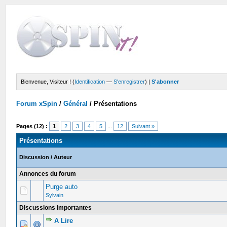
Bienvenue, Visiteur ! (
Identification
—
S'enregistrer
) |
S'abonner
Forum xSpin
/
Général
/
Présentations
Pages (12) :
1
2
3
4
5
...
12
Suivant »
Présentations
Discussion
/
Auteur
Annonces du forum
Purge auto
Sylvain
Discussions importantes
A Lire
1 Votes - 5 sur 5 en moyenne
1
2
3
4
5