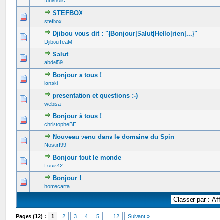
funaholic
STEFBOX
0 Votes - 0 sur 5 en moyenne
1
2
3
4
5
stefbox
Djibou vous dit : "{Bonjour|Salut|Hello|rien|...}"
0 Votes - 0 sur 5 en moyenne
1
2
3
4
5
DjibouTeaM
Salut
0 Votes - 0 sur 5 en moyenne
1
2
3
4
5
abdel59
Bonjour a tous !
0 Votes - 0 sur 5 en moyenne
1
2
3
4
5
lanski
presentation et questions :-)
0 Votes - 0 sur 5 en moyenne
1
2
3
4
5
webisa
Bonjour à tous !
0 Votes - 0 sur 5 en moyenne
1
2
3
4
5
christopheBE
Nouveau venu dans le domaine du Spin
0 Votes - 0 sur 5 en moyenne
1
2
3
4
5
Nosurf99
Bonjour tout le monde
0 Votes - 0 sur 5 en moyenne
1
2
3
4
5
Louis42
Bonjour !
0 Votes - 0 sur 5 en moyenne
1
2
3
4
5
homecarta
Pages (12) :
1
2
3
4
5
...
12
Suivant »