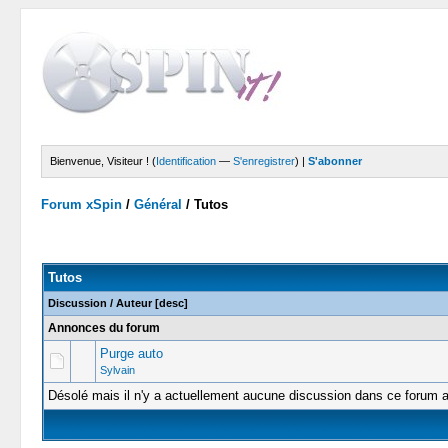
Bienvenue, Visiteur ! (
Identification
—
S'enregistrer
) |
S'abonner
Forum xSpin
/
Général
/
Tutos
Tutos
Discussion
/
Auteur
[
desc
]
Annonces du forum
Purge auto
Sylvain
Désolé mais il n'y a actuellement aucune discussion dans ce forum a