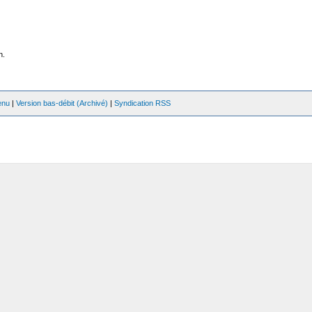
n.
enu
|
Version bas-débit (Archivé)
|
Syndication RSS