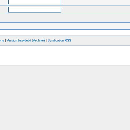
enu
|
Version bas-débit (Archivé)
|
Syndication RSS