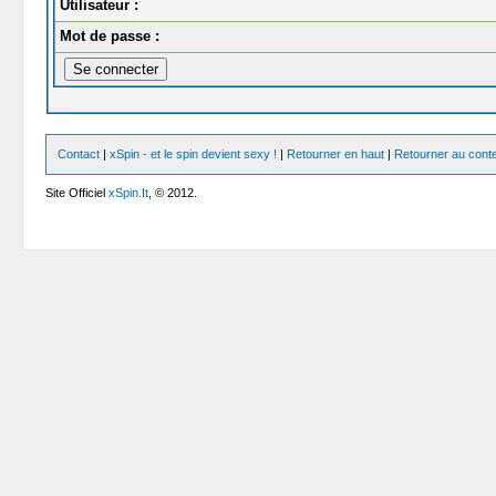
Utilisateur :
Mot de passe :
Contact
|
xSpin - et le spin devient sexy !
|
Retourner en haut
|
Retourner au cont
Site Officiel
xSpin.It
, © 2012.