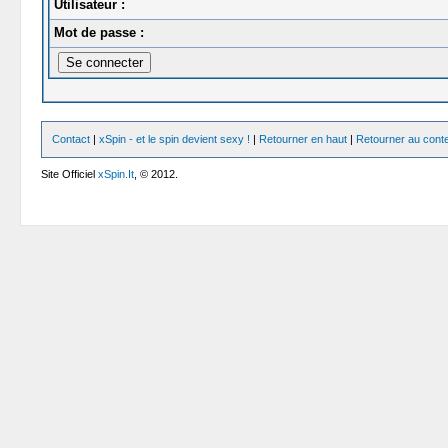
Utilisateur :
Mot de passe :
Contact
|
xSpin - et le spin devient sexy !
|
Retourner en haut
|
Retourner au cont
Site Officiel
xSpin.It
, © 2012.