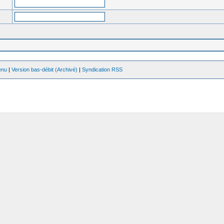
enu
|
Version bas-débit (Archivé)
|
Syndication RSS