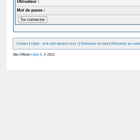
Utilisateur :
Mot de passe :
Contact
|
xSpin - et le spin devient sexy !
|
Retourner en haut
|
Retourner au cont
Site Officiel
xSpin.It
, © 2012.