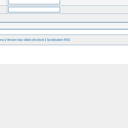
enu
|
Version bas-débit (Archivé)
|
Syndication RSS