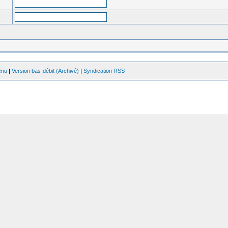
enu
|
Version bas-débit (Archivé)
|
Syndication RSS