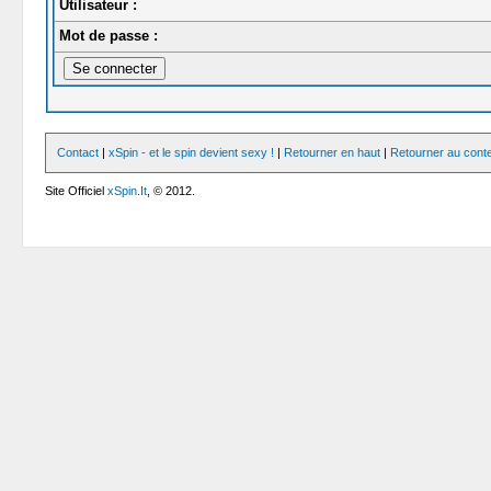
Utilisateur :
Mot de passe :
Contact
|
xSpin - et le spin devient sexy !
|
Retourner en haut
|
Retourner au cont
Site Officiel
xSpin.It
, © 2012.