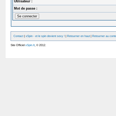
Utilisateur :
Mot de passe :
Contact
|
xSpin - et le spin devient sexy !
|
Retourner en haut
|
Retourner au cont
Site Officiel
xSpin.It
, © 2012.