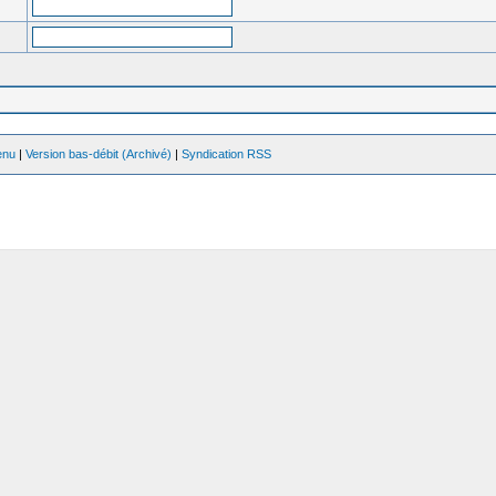
enu
|
Version bas-débit (Archivé)
|
Syndication RSS