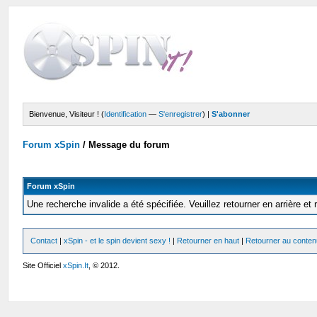
Bienvenue, Visiteur ! (
Identification
—
S'enregistrer
) |
S'abonner
Forum xSpin
/
Message du forum
Forum xSpin
Une recherche invalide a été spécifiée. Veuillez retourner en arrière et
Contact
|
xSpin - et le spin devient sexy !
|
Retourner en haut
|
Retourner au conten
Site Officiel
xSpin.It
, © 2012.