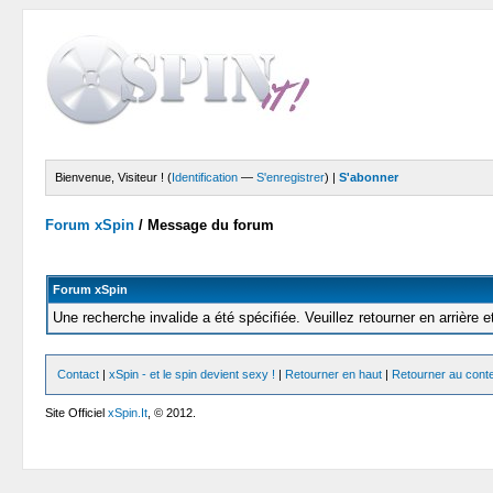
Bienvenue, Visiteur ! (
Identification
—
S'enregistrer
) |
S'abonner
Forum xSpin
/
Message du forum
Forum xSpin
Une recherche invalide a été spécifiée. Veuillez retourner en arrière e
Contact
|
xSpin - et le spin devient sexy !
|
Retourner en haut
|
Retourner au cont
Site Officiel
xSpin.It
, © 2012.