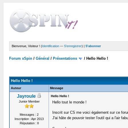
Bienvenue, Visiteur ! (
Identification
—
S'enregistrer
) |
S'abonner
Forum xSpin
/
Général
/
Présentations
/
Hello Hello !
Hello Hello !
Auteur
Message
Jayroule
Hello Hello !
Junior Member
Hello tout le monde !
Inscrit sur CS me voici également sur ce foru
Messages : 2
J'ai hâte de pouvoir tester l'outil qui a l'air fa
Inscription : Apr 2013
Réputation :
0