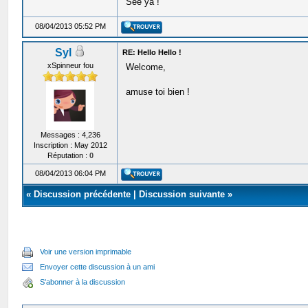
See ya !
08/04/2013 05:52 PM
Syl
RE: Hello Hello !
xSpinneur fou
Welcome,
amuse toi bien !
Messages : 4,236
Inscription : May 2012
Réputation :
0
08/04/2013 06:04 PM
«
Discussion précédente
|
Discussion suivante
»
Voir une version imprimable
Envoyer cette discussion à un ami
S'abonner à la discussion