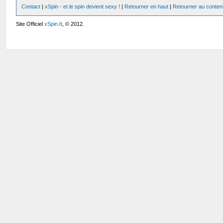
Contact
|
xSpin - et le spin devient sexy !
|
Retourner en haut
|
Retourner au conten
Site Officiel
xSpin.It
, © 2012.