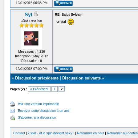
12/01/2015 06:38 PM
Syl
RE: Salut Sylvain
xSpinneur fou
Great
Messages : 4,236
Inscription : May 2012
Réputation :
0
12/01/2015 07:00 PM
«
Discussion précédente
|
Discussion suivante
»
Pages (2) :
« Précédent
1
2
Voir une version imprimable
Envoyer cette discussion à un ami
S'abonner à la discussion
Contact
|
xSpin - et le spin devient sexy !
|
Retourner en haut
|
Retourner au conten