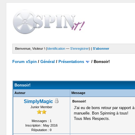
Bienvenue, Visiteur ! (
Identification
—
S'enregistrer
) |
S'abonner
Forum xSpin
/
Général
/
Présentations
/
Bonsoir!
Moyenne : 0 (0 vote(s))
1
2
3
4
5
Bonsoir!
Auteur
Message
SimplyMagic
Bonsoir!
Junior Member
J'ai eu de bons retour par rapport à
manuelle. Bon Spinning à tous!
Tous Mes Respects.
Messages : 1
Inscription : May 2016
Réputation :
0