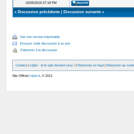
02/05/2016 07:18 PM
«
Discussion précédente
|
Discussion suivante
»
Voir une version imprimable
Envoyer cette discussion à un ami
S'abonner à la discussion
Contact
|
xSpin - et le spin devient sexy !
|
Retourner en haut
|
Retourner au cont
Site Officiel
xSpin.It
, © 2012.