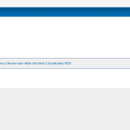
enu
|
Version bas-débit (Archivé)
|
Syndication RSS