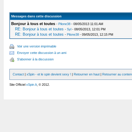
Messages dans cette discussion
Bonjour à tous et toutes
-
Pilone38
- 08/05/2013 11:01 AM
RE: Bonjour à tous et toutes
-
Syl
- 08/05/2013, 12:01 PM
RE: Bonjour à tous et toutes
-
Pilone38
- 09/05/2013, 12:15 PM
Voir une version imprimable
Envoyer cette discussion à un ami
S'abonner à la discussion
Contact
|
xSpin - et le spin devient sexy !
|
Retourner en haut
|
Retourner au conten
Site Officiel
xSpin.It
, © 2012.