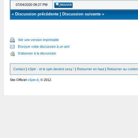
07/04/2020 08:27 PM
«
Discussion précédente
|
Discussion suivante
»
Voir une version imprimable
Envoyer cette discussion à un ami
S'abonner à la discussion
Contact
|
xSpin - et le spin devient sexy !
|
Retourner en haut
|
Retourner au conten
Site Officiel
xSpin.It
, © 2012.