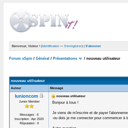
Bienvenue, Visiteur ! (
Identification
—
S'enregistrer
) |
S'abonner
Forum xSpin
/
Général
/
Présentations
/
nouveau utilisateur
nouveau utilisateur
Auteur
Message
lunioncom
nouveau utilisateur
Junior Member
Bonjour à tous !
Je viens de m'inscrire et de payer l'abonneme
Messages : 6
-ou dois je me connecter pour commencer à trav
Inscription : Apr 2020
Réputation :
0