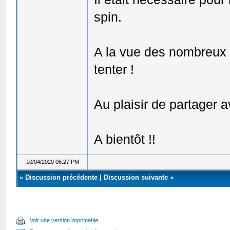
spin.
A la vue des nombreux a
tenter !
Au plaisir de partager 
A bientôt !!
10/04/2020 06:27 PM
«
Discussion précédente
|
Discussion suivante
»
Voir une version imprimable