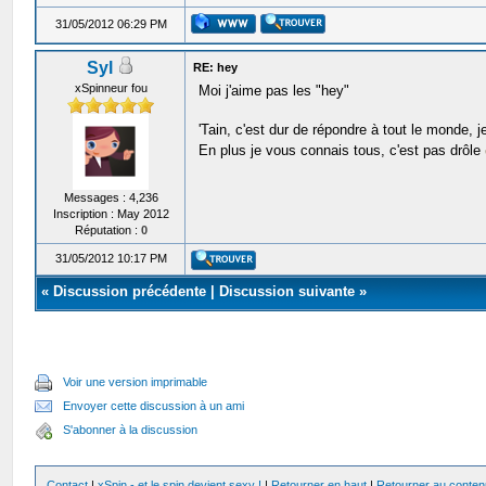
31/05/2012 06:29 PM
Syl
RE: hey
xSpinneur fou
Moi j'aime pas les "hey"
'Tain, c'est dur de répondre à tout le monde, 
En plus je vous connais tous, c'est pas drôle
Messages : 4,236
Inscription : May 2012
Réputation :
0
31/05/2012 10:17 PM
«
Discussion précédente
|
Discussion suivante
»
Voir une version imprimable
Envoyer cette discussion à un ami
S'abonner à la discussion
Contact
|
xSpin - et le spin devient sexy !
|
Retourner en haut
|
Retourner au conten