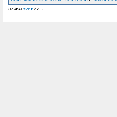
Site Officiel
xSpin.It
, © 2012.