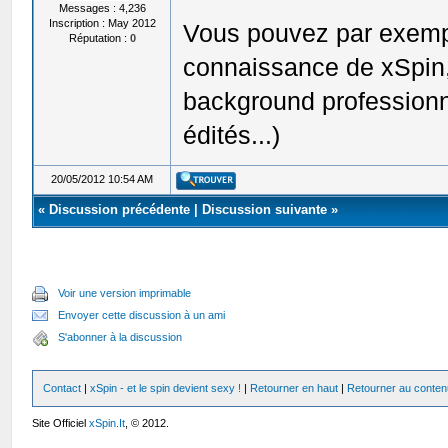
Messages : 4,236
Inscription : May 2012
Vous pouvez par exemp
Réputation :
0
connaissance de xSpin,
background professionn
édités...)
20/05/2012 10:54 AM
«
Discussion précédente
|
Discussion suivante
»
Voir une version imprimable
Envoyer cette discussion à un ami
S'abonner à la discussion
Contact
|
xSpin - et le spin devient sexy !
|
Retourner en haut
|
Retourner au conten
Site Officiel
xSpin.It
, © 2012.