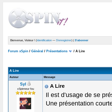
Bienvenue, Visiteur ! (
Identification
—
S'enregistrer
) |
S'abonner
Forum xSpin
/
Général
/
Présentations
/
A Lire
A Lire
Auteur
Message
Syl
A Lire
xSpinneur fou
Il est d'usage de se pré
Une présentation courte 