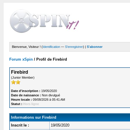
Bienvenue, Visiteur ! (
Identification
—
S'enregistrer
) |
S'abonner
Forum xSpin
/
Profil de Firebird
Firebird
(Junior Member)
Date d'inscription :
19/05/2020
Date de naissance :
Non divulgué
Heure locale :
09/08/2026 à 05:41 AM
Statut :
Hors ligne
Informations sur Firebird
Inscrit le :
19/05/2020