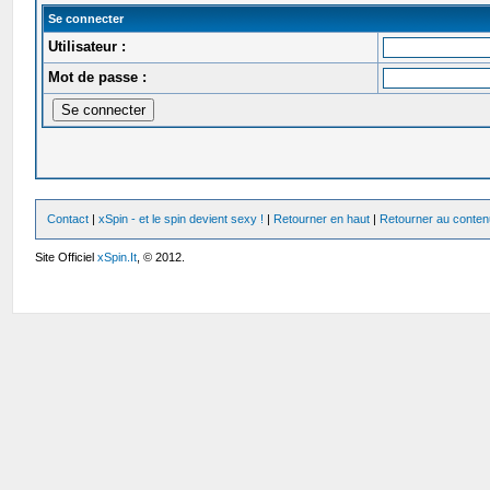
Se connecter
Utilisateur :
Mot de passe :
Contact
|
xSpin - et le spin devient sexy !
|
Retourner en haut
|
Retourner au conten
Site Officiel
xSpin.It
, © 2012.