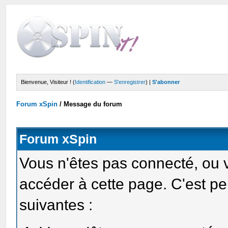
Bienvenue, Visiteur ! (
Identification
—
S'enregistrer
) |
S'abonner
Forum xSpin
/
Message du forum
Forum xSpin
Vous n'êtes pas connecté, ou 
accéder à cette page. C'est pe
suivantes :