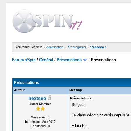
Bienvenue, Visiteur ! (
Identification
—
S'enregistrer
) |
S'abonner
Forum xSpin
/
Général
/
Présentations
/
Présentations
Moyenne : 0 (0 vote(s))
1
2
3
4
5
Présentations
Auteur
Message
nextseo
Présentations
Junior Member
Bonjour,
Je viens découvrir xspin depuis le 
Messages : 1
Inscription : Aug 2012
A bientôt,
Réputation :
0