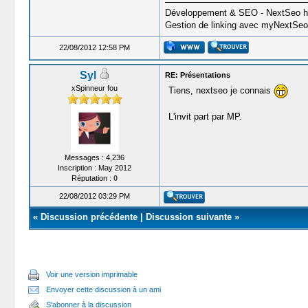
Développement & SEO - NextSeo htt
Gestion de linking avec myNextSeo 
22/08/2012 12:58 PM
Syl
RE: Présentations
xSpinneur fou
Tiens, nextseo je connais
L'invit part par MP.
Messages : 4,236
Inscription : May 2012
Réputation :
0
22/08/2012 03:29 PM
«
Discussion précédente
|
Discussion suivante
»
Voir une version imprimable
Envoyer cette discussion à un ami
S'abonner à la discussion