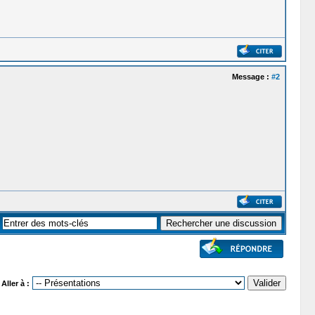
Message :
#2
Aller à :