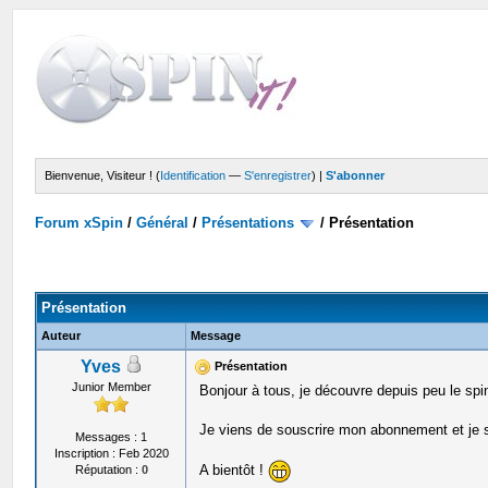
Bienvenue, Visiteur ! (
Identification
—
S'enregistrer
) |
S'abonner
Forum xSpin
/
Général
/
Présentations
/
Présentation
Présentation
Auteur
Message
Yves
Présentation
Junior Member
Bonjour à tous, je découvre depuis peu le spi
Je viens de souscrire mon abonnement et je su
Messages : 1
Inscription : Feb 2020
A bientôt !
Réputation :
0