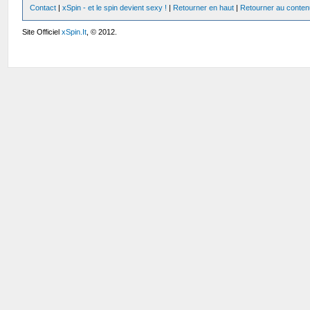
Contact
|
xSpin - et le spin devient sexy !
|
Retourner en haut
|
Retourner au conten
Site Officiel
xSpin.It
, © 2012.