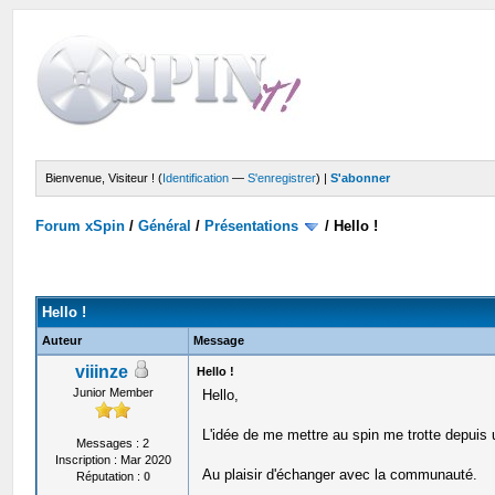
Bienvenue, Visiteur ! (
Identification
—
S'enregistrer
) |
S'abonner
Forum xSpin
/
Général
/
Présentations
/
Hello !
Hello !
Auteur
Message
viiinze
Hello !
Junior Member
Hello,
L'idée de me mettre au spin me trotte depuis u
Messages : 2
Inscription : Mar 2020
Au plaisir d'échanger avec la communauté.
Réputation :
0