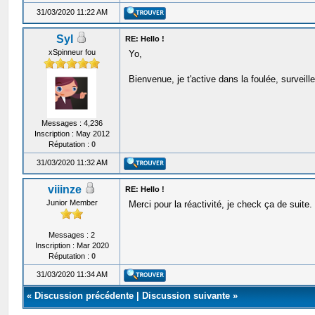
31/03/2020 11:22 AM
Syl
RE: Hello !
xSpinneur fou
Yo,
Bienvenue, je t'active dans la foulée, surveil
Messages : 4,236
Inscription : May 2012
Réputation :
0
31/03/2020 11:32 AM
viiinze
RE: Hello !
Junior Member
Merci pour la réactivité, je check ça de suite.
Messages : 2
Inscription : Mar 2020
Réputation :
0
31/03/2020 11:34 AM
«
Discussion précédente
|
Discussion suivante
»