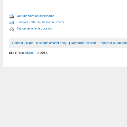
Voir une version imprimable
Envoyer cette discussion à un ami
S'abonner à la discussion
Contact
|
xSpin - et le spin devient sexy !
|
Retourner en haut
|
Retourner au conten
Site Officiel
xSpin.It
, © 2012.