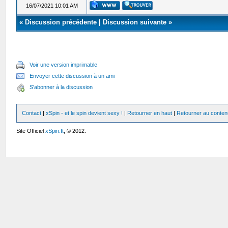
16/07/2021 10:01 AM
«
Discussion précédente
|
Discussion suivante
»
Voir une version imprimable
Envoyer cette discussion à un ami
S'abonner à la discussion
Contact
|
xSpin - et le spin devient sexy !
|
Retourner en haut
|
Retourner au conten
Site Officiel
xSpin.It
, © 2012.