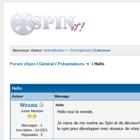
Bienvenue, Visiteur ! (
Identification
—
S'enregistrer
) |
S'abonner
Forum xSpin
/
Général
/
Présentations
/
Hello
Hello
Auteur
Message
Wozata
Hello
Junior Member
Hello tout le monde,
Je viens de me mettre au Spin et de découvrir
Messages : 1
le spin pour développer mes réseaux de sites
Inscription : Jul 2021
Réputation :
0