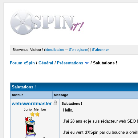
Bienvenue, Visiteur ! (
Identification
—
S'enregistrer
) |
S'abonner
Forum xSpin
/
Général
/
Présentations
/
Salutations !
Salutations !
Auteur
Message
webswordmaster
Salutations !
Junior Member
Hello,
J'ai 28 ans et je suis rédacteur web SEO !
J'ai eu vent d'XSpin par du bouche à oreill