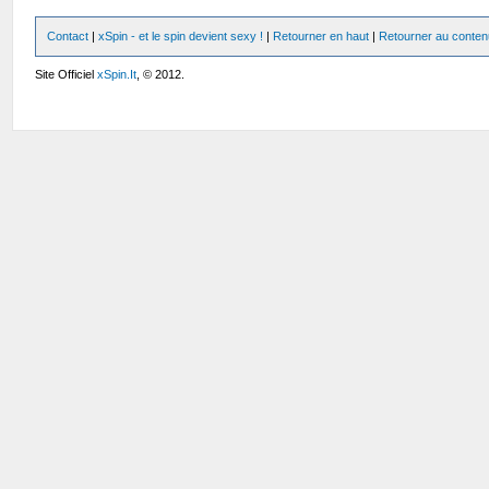
Contact
|
xSpin - et le spin devient sexy !
|
Retourner en haut
|
Retourner au conten
Site Officiel
xSpin.It
, © 2012.