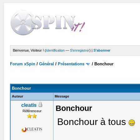
Bienvenue, Visiteur ! (
Identification
—
S'enregistrer
) |
S'abonner
Forum xSpin
/
Général
/
Présentations
/
Bonchour
Bonchour
Auteur
Message
cleatis
Bonchour
Référenceur
Bonchour à tous