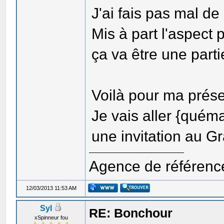
J'ai fais pas mal de 
Mis à part l'aspect
ça va être une partie
Voilà pour ma prése
Je vais aller {quém
une invitation au Gr
Agence de référenc
12/03/2013 11:53 AM
Syl
RE: Bonchour
xSpinneur fou