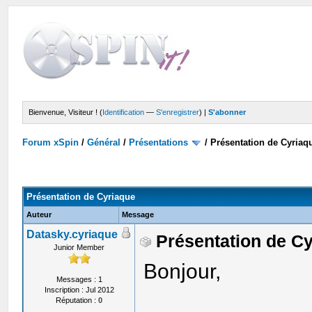
Bienvenue, Visiteur ! (
Identification
—
S'enregistrer
) |
S'abonner
Forum xSpin
/
Général
/
Présentations
/
Présentation de Cyriaq
Présentation de Cyriaque
Auteur
Message
Datasky.cyriaque
Présentation de C
Junior Member
Bonjour,
Messages : 1
Inscription : Jul 2012
Réputation :
0