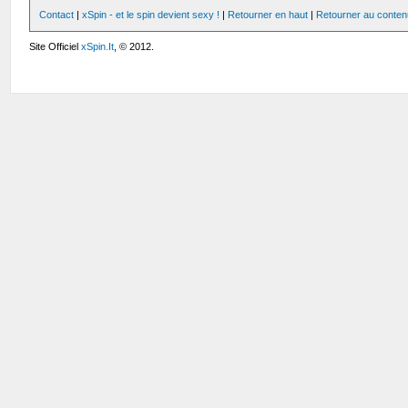
Contact
|
xSpin - et le spin devient sexy !
|
Retourner en haut
|
Retourner au conten
Site Officiel
xSpin.It
, © 2012.