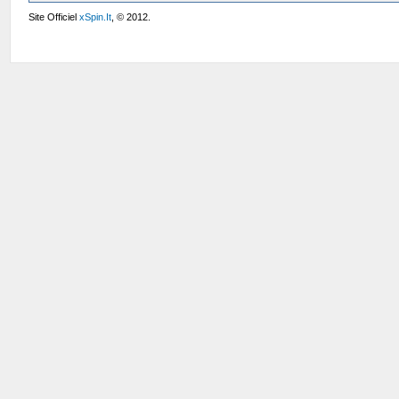
Site Officiel
xSpin.It
, © 2012.