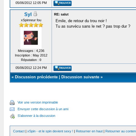
05/06/2012 12:05 PM
Syl
RE: salut
xSpinneur fou
Emile, de retour du trou noir !
Tu as survécu sans le net ? pas trop dur ?
Messages : 4,236
Inscription : May 2012
Réputation :
0
05/06/2012 12:24 PM
«
Discussion précédente
|
Discussion suivante
»
Voir une version imprimable
Envoyer cette discussion à un ami
S'abonner à la discussion
Contact
|
xSpin - et le spin devient sexy !
|
Retourner en haut
|
Retourner au conten