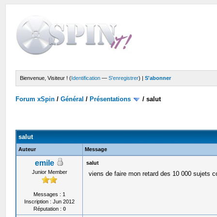
Bienvenue, Visiteur ! (
Identification
—
S'enregistrer
) |
S'abonner
Forum xSpin
/
Général
/
Présentations
/
salut
salut
Auteur
Message
emile
salut
Junior Member
viens de faire mon retard des 10 000 sujets co
Messages : 1
Inscription : Jun 2012
Réputation :
0