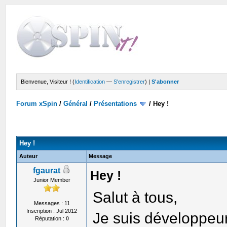
Bienvenue, Visiteur ! (
Identification
—
S'enregistrer
) |
S'abonner
Forum xSpin
/
Général
/
Présentations
/
Hey !
Hey !
Auteur
Message
fgaurat
Hey !
Junior Member
Salut à tous,
Messages : 11
Inscription : Jul 2012
Je suis développeur
Réputation :
0