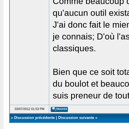
Comme beaucoup d'o
qu'aucun outil exist
J'ai donc fait le mi
je connais; D'où l'a
classiques.
Bien que ce soit tot
du boulot et beauco
suis preneur de tou
03/07/2012 01:53 PM
«
Discussion précédente
|
Discussion suivante
»