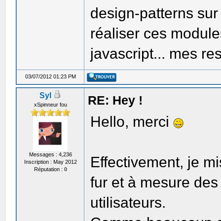
design-patterns sur
réaliser ces modules
javascript... mes r
03/07/2012 01:23 PM
Syl
RE: Hey !
xSpinneur fou
Hello, merci
Messages : 4,236
Effectivement, je mis
Inscription : May 2012
Réputation :
0
fur et à mesure des
utilisateurs.