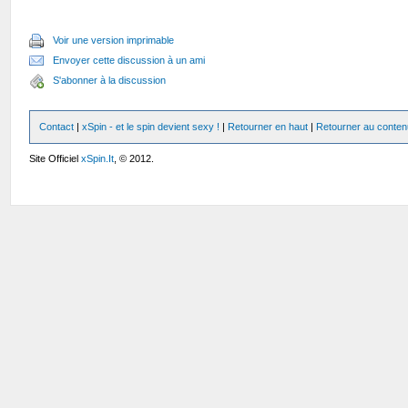
Voir une version imprimable
Envoyer cette discussion à un ami
S'abonner à la discussion
Contact
|
xSpin - et le spin devient sexy !
|
Retourner en haut
|
Retourner au conten
Site Officiel
xSpin.It
, © 2012.