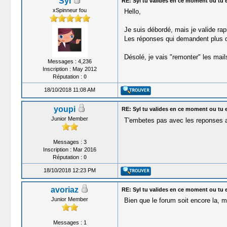
Syl
RE: Syl tu valides en ce moment ou tu 
xSpinneur fou
Hello,
Je suis débordé, mais je valide rap
Les réponses qui demandent plus d
Désolé, je vais "remonter" les mail
Messages : 4,236
Inscription : May 2012
Réputation :
0
18/10/2018 11:08 AM
youpi
RE: Syl tu valides en ce moment ou tu 
Junior Member
T'embetes pas avec les reponses aux
Messages : 3
Inscription : Mar 2016
Réputation :
0
18/10/2018 12:23 PM
avoriaz
RE: Syl tu valides en ce moment ou tu 
Junior Member
Bien que le forum soit encore la, 
Messages : 1