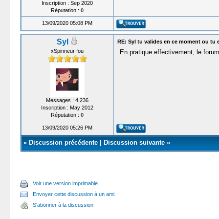
Inscription : Sep 2020
Réputation :
0
13/09/2020 05:08 PM
Syl
RE: Syl tu valides en ce moment ou tu 
xSpinneur fou
En pratique effectivement, le foru
Messages : 4,236
Inscription : May 2012
Réputation :
0
13/09/2020 05:26 PM
«
Discussion précédente
|
Discussion suivante
»
Voir une version imprimable
Envoyer cette discussion à un ami
S'abonner à la discussion