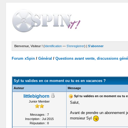
Bienvenue, Visiteur ! (
Identification
—
S'enregistrer
) |
S'abonner
Forum xSpin
/
Général
/
Questions avant vente, discussions géné
Moyenne : 0 (0 vote(s))
1
2
3
4
5
Syl tu valides en ce moment ou tu es en vacances ?
Auteur
Message
littlebighorn
Syl tu valides en ce moment ou tu e
Junior Member
Salut,
Avant de prendre un abonnement je p
Messages : 7
monsieur Syl
Inscription : Jul 2015
Réputation :
0