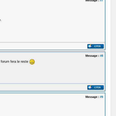
Message :
#7
.
Message :
#8
 forum fera le reste
Message :
#9