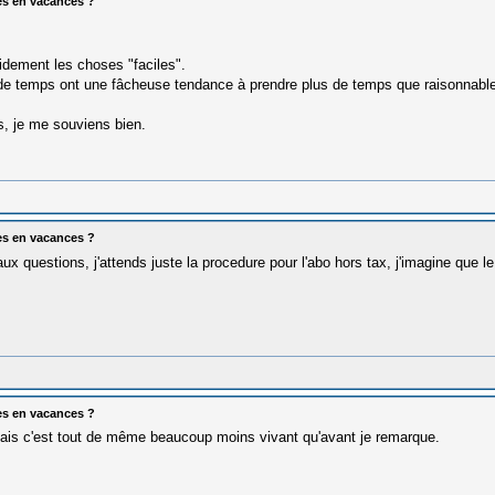
es en vacances ?
idement les choses "faciles".
e temps ont une fâcheuse tendance à prendre plus de temps que raisonnable
s, je me souviens bien.
es en vacances ?
 questions, j'attends juste la procedure pour l'abo hors tax, j'imagine que le
es en vacances ?
mais c'est tout de même beaucoup moins vivant qu'avant je remarque.