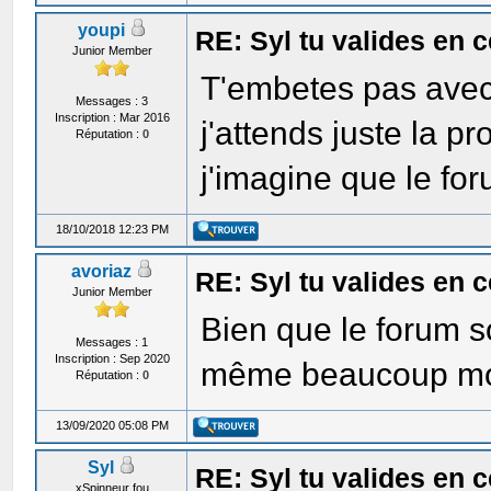
youpi
RE: Syl tu valides en
Junior Member
T'embetes pas avec
Messages : 3
Inscription : Mar 2016
j'attends juste la p
Réputation :
0
j'imagine que le for
18/10/2018 12:23 PM
avoriaz
RE: Syl tu valides en
Junior Member
Bien que le forum so
Messages : 1
Inscription : Sep 2020
même beaucoup moin
Réputation :
0
13/09/2020 05:08 PM
Syl
RE: Syl tu valides en
xSpinneur fou