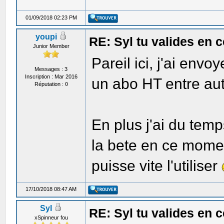
01/09/2018 02:23 PM
youpi
RE: Syl tu valides en
Junior Member
Pareil ici, j'ai env
Messages : 3
Inscription : Mar 2016
un abo HT entre aut
Réputation :
0
En plus j'ai du tem
la bete en ce momen
puisse vite l'utiliser
17/10/2018 08:47 AM
Syl
RE: Syl tu valides en
xSpinneur fou