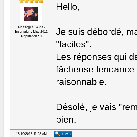
Hello,
Messages : 4,236
Je suis débordé, ma
Inscription : May 2012
Réputation :
0
"faciles".
Les réponses qui d
fâcheuse tendance 
raisonnable.
Désolé, je vais "re
bien.
18/10/2018 11:08 AM