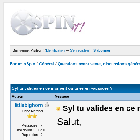
Bienvenue, Visiteur ! (
Identification
—
S'enregistrer
) |
S'abonner
Forum xSpin
/
Général
/
Questions avant vente, discussions génér
Syl tu valides en ce moment ou tu es en vacances ?
Auteur
Message
littlebighorn
Syl tu valides en ce
Junior Member
Salut,
Messages : 7
Inscription : Jul 2015
Réputation :
0