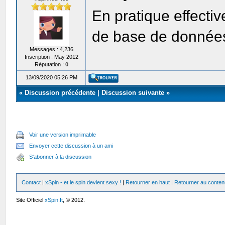
En pratique effecti
de base de données 
Messages : 4,236
Inscription : May 2012
Réputation :
0
13/09/2020 05:26 PM
«
Discussion précédente
|
Discussion suivante
»
Voir une version imprimable
Envoyer cette discussion à un ami
S'abonner à la discussion
Contact
|
xSpin - et le spin devient sexy !
|
Retourner en haut
|
Retourner au conten
Site Officiel
xSpin.It
, © 2012.