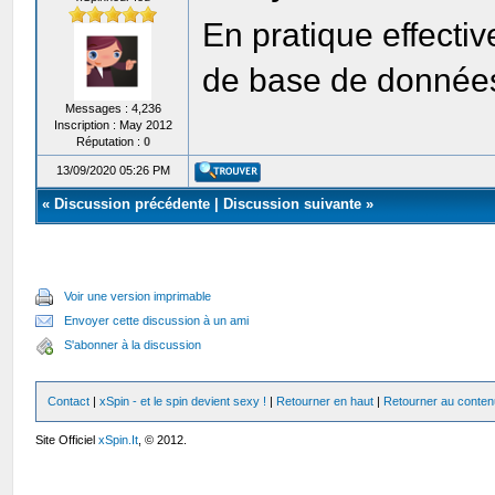
En pratique effecti
de base de données 
Messages : 4,236
Inscription : May 2012
Réputation :
0
13/09/2020 05:26 PM
«
Discussion précédente
|
Discussion suivante
»
Voir une version imprimable
Envoyer cette discussion à un ami
S'abonner à la discussion
Contact
|
xSpin - et le spin devient sexy !
|
Retourner en haut
|
Retourner au conten
Site Officiel
xSpin.It
, © 2012.