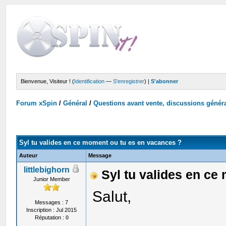
Bienvenue, Visiteur ! (
Identification
—
S'enregistrer
) |
S'abonner
Forum xSpin
/
Général
/
Questions avant vente, discussions génér
Syl tu valides en ce moment ou tu es en vacances ?
Auteur
Message
littlebighorn
Syl tu valides en ce
Junior Member
Salut,
Messages : 7
Inscription : Jul 2015
Réputation :
0