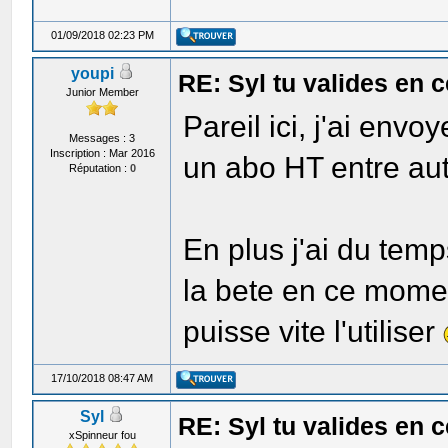
01/09/2018 02:23 PM
youpi
RE: Syl tu valides en
Junior Member
Pareil ici, j'ai env
Messages : 3
Inscription : Mar 2016
un abo HT entre aut
Réputation :
0
En plus j'ai du tem
la bete en ce momen
puisse vite l'utiliser
17/10/2018 08:47 AM
Syl
RE: Syl tu valides en
xSpinneur fou