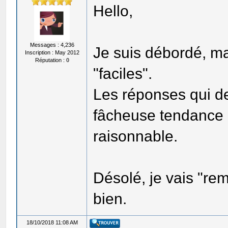
Hello,
Messages : 4,236
Je suis débordé, ma
Inscription : May 2012
Réputation :
0
"faciles".
Les réponses qui d
fâcheuse tendance 
raisonnable.
Désolé, je vais "re
bien.
18/10/2018 11:08 AM