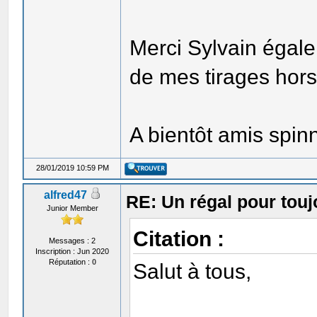
Merci Sylvain égale
de mes tirages hor
A bientôt amis spin
28/01/2019 10:59 PM
alfred47
RE: Un régal pour toujo
Junior Member
Citation :
Messages : 2
Inscription : Jun 2020
Réputation :
0
Salut à tous,