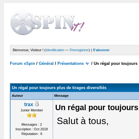
Bienvenue, Visiteur ! (
Identification
—
S'enregistrer
) |
S'abonner
Forum xSpin
/
Général
/
Présentations
/
Un régal pour toujours 
Un régal pour toujours plus de tirages diversifiés
Auteur
Message
trax
Un régal pour toujours 
Junior Member
Salut à tous,
Messages : 2
Inscription : Oct 2018
Réputation :
0