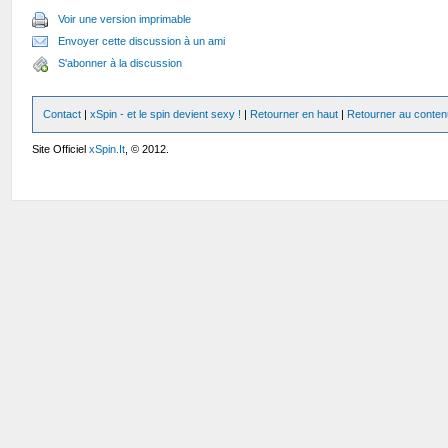
Voir une version imprimable
Envoyer cette discussion à un ami
S'abonner à la discussion
Contact
|
xSpin - et le spin devient sexy !
|
Retourner en haut
|
Retourner au conten
Site Officiel
xSpin.It
, © 2012.